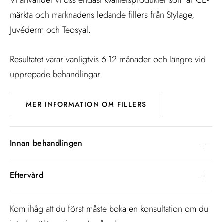
Vi använder vi oss endast kvalitetsprodukter som är CE-
märkta och marknadens ledande fillers från Stylage,
Juvéderm och Teosyal.
Resultatet varar vanligtvis 6-12 månader och längre vid
upprepade behandlingar.
MER INFORMATION OM FILLERS
Innan behandlingen
Undvika blodförtunnande läkemedel och smärtstillande
Eftervård
mediciner som Ipren, Voltaren och Naproxen veckan innan
din behandling för att minska risken för blåmärken. Undvik
▸ Undvik att röra det behandlade området under de första
Omega 3 två veckor innan besöket och drick inte alkohol
Kom ihåg att du först måste boka en konsultation om du
12 timmarna
under de närmaste fem dagarna.
▸ Undvik överdrivet minspel under de första 12 timmarna