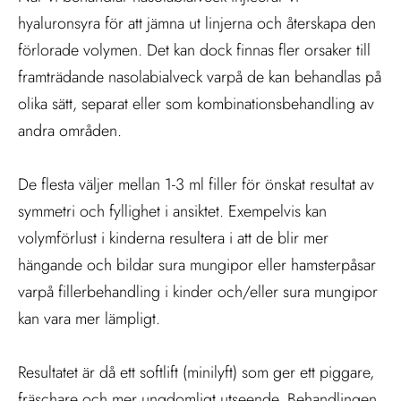
hyaluronsyra för att jämna ut linjerna och återskapa den
förlorade volymen. Det kan dock finnas fler orsaker till
framträdande nasolabialveck varpå de kan behandlas på
olika sätt, separat eller som kombinationsbehandling av
andra områden.
De flesta väljer mellan 1-3 ml filler för önskat resultat av
symmetri och fyllighet i ansiktet. Exempelvis kan
volymförlust i kinderna resultera i att de blir mer
hängande och bildar sura mungipor eller hamsterpåsar
varpå fillerbehandling i kinder och/eller sura mungipor
kan vara mer lämpligt.
Resultatet är då ett softlift (minilyft) som ger ett piggare,
fräschare och mer ungdomligt utseende. Behandlingen