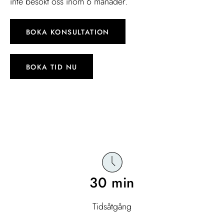
inte besökt oss inom 6 månader.
▸ Drick inte alkohol under det första 12 timmarna
▸ Använd inte makeup under de första 12 timmarna
▸ Undvik fysisk aktivitet som träning under 24 timmar
BOKA KONSULTATION
▸ Sov med huvudet högt och undvik att sova på det
injicerade området dagarna efter behandlingen
▸ Undvik UV-strålar från sol och solarium och bastubad
BOKA TID NU
under de första två veckorna
▸ Pga. risk för komplikationer rekommenderas att undvika
resor den närmaste tiden
30 min
Tidsåtgång